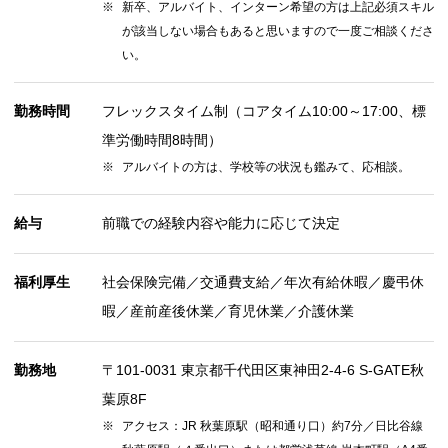
新卒、アルバイト、インターン希望の方は上記必須スキル
が該当しない場合もあると思いますので一度ご相談くださ
い。
勤務時間
フレックスタイム制（コアタイム10:00～17:00、標
準労働時間8時間）
アルバイトの方は、学校等の状況も鑑みて、応相談。
給与
前職での経験内容や能力に応じて決定
福利厚生
社会保険完備／交通費支給／年次有給休暇／慶弔休
暇／産前産後休業／育児休業／介護休業
勤務地
〒101-0031 東京都千代田区東神田2-4-6 S-GATE秋
葉原8F
アクセス：JR 秋葉原駅（昭和通り口）約7分／日比谷線