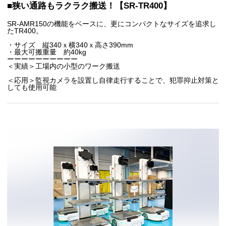
■狭い通路もラクラク搬送！【SR-TR400】
SR-AMR150の機能をベースに、更にコンパクトなサイズを追求し
たTR400。
・サイズ 縦340ｘ横340ｘ高さ390mm
・最大可搬重量 約40kg
ーーーーーーーーーー
＜実績＞工場内の
小型のワーク搬送
＜応用＞監視カメラを設置し自律走行することで、犯罪抑止対策と
しても使用可能